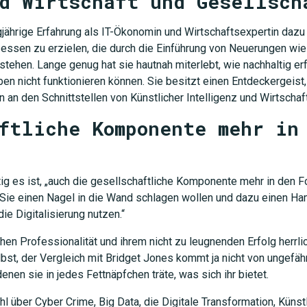
d Wirtschaft und Gesellsch
gjährige Erfahrung als IT-Ökonomin und Wirtschaftsexpertin dazu
ssen zu erzielen, die durch die Einführung von Neuerungen wie 
tstehen. Lange genug hat sie hautnah miterlebt, wie nachhaltig e
eben nicht funktionieren können. Sie besitzt einen Entdeckergeis
n an den Schnittstellen von Künstlicher Intelligenz und Wirtschaf
ftliche Komponente mehr in
ig es ist, „auch die gesellschaftliche Komponente mehr in den Fo
 Sie einen Nagel in die Wand schlagen wollen und dazu einen Ha
ie Digitalisierung nutzen.“
chen Professionalität und ihrem nicht zu leugnenden Erfolg herrli
bst, der Vergleich mit Bridget Jones kommt ja nicht von ungefähr
enen sie in jedes Fettnäpfchen träte, was sich ihr bietet.
hl über Cyber Crime, Big Data, die Digitale Transformation, Künst