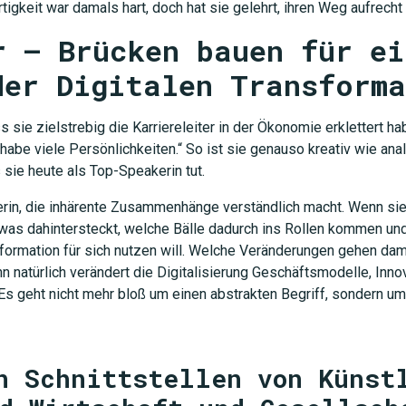
tigkeit war damals hart, doch hat sie gelehrt, ihren Weg aufrecht 
r – Brücken bauen für ei
der Digitalen Transform
ie zielstrebig die Karriereleiter in der Ökonomie erklettert habe
be viele Persönlichkeiten.“ So ist sie genauso kreativ wie analy
JETZT 
 sie heute als Top-Speakerin tut.
erin, die inhärente Zusammenhänge verständlich macht. Wenn sie
ie, was dahintersteckt, welche Bälle dadurch ins Rollen kommen 
formation für sich nutzen will. Welche Veränderungen gehen dami
nn natürlich verändert die Digitalisierung Geschäftsmodelle, Inn
s geht nicht mehr bloß um einen abstrakten Begriff, sondern 
n Schnittstellen von Künst