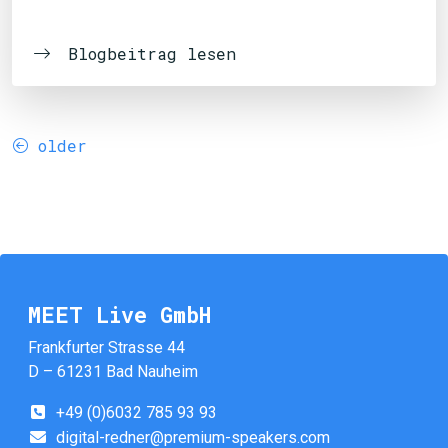
Blogbeitrag lesen
older
MEET Live GmbH
Frankfurter Strasse 44
D – 61231 Bad Nauheim
+49 (0)6032 785 93 93
digital-redner@premium-speakers.com