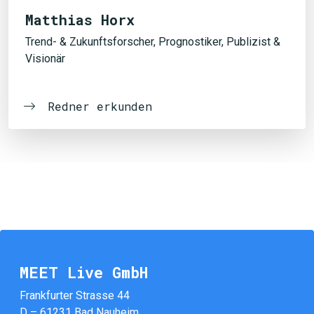
Matthias Horx
Trend- & Zukunftsforscher, Prognostiker, Publizist &
Visionär
Redner erkunden
MEET Live GmbH
Frankfurter Strasse 44
D – 61231 Bad Nauheim