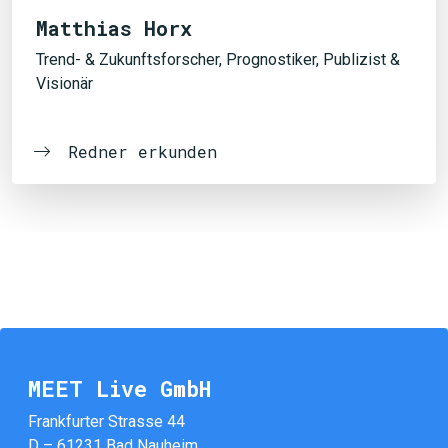
Matthias Horx
Trend- & Zukunftsforscher, Prognostiker, Publizist &
Visionär
Redner erkunden
MEET Live GmbH
Frankfurter Strasse 44
D – 61231 Bad Nauheim