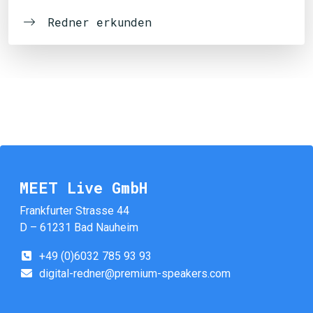
Redner erkunden
MEET Live GmbH
Frankfurter Strasse 44
D – 61231 Bad Nauheim
+49 (0)6032 785 93 93
digital-redner@premium-speakers.com