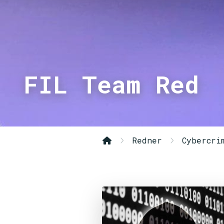
FIL Team Red
Redner
Cybercri