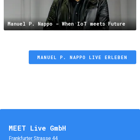
Manuel P. Nappo - When IoT meets Future
MANUEL P. NAPPO LIVE ERLEBEN
MEET Live GmbH
Frankfurter Strasse 44